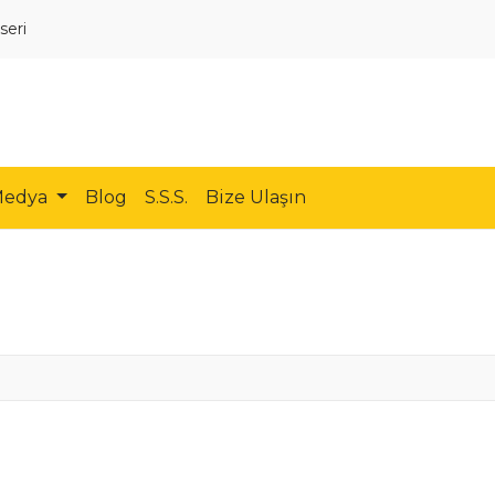
seri
Medya
Blog
S.S.S.
Bize Ulaşın